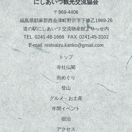
にしあいづ観光交流協会
〒969-4406
福島県耶麻郡西会津町野沢字下條乙1969-26
道の駅にしあいづ 交流物産館よりっせ内
TEL 0241-48-1666 FAX 0241-45-3102
E-mail nishiaizu.kanko@gmail.com
トップ
寺社仏閣
街めぐり
登山
グルメ・お土産
年間イベント
宿泊
アクセス